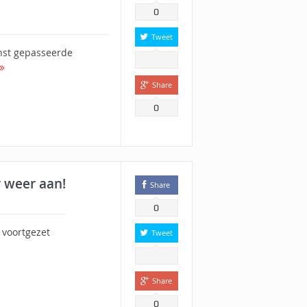
0
Tweet
inst gepasseerde
Share
0
 weer aan!
Share
0
 voortgezet
Tweet
Share
0