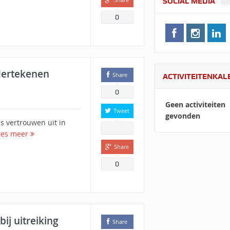
SOCIAL MEDIA
0
dertekenen
Share
ACTIVITEITENKA
0
Geen activiteiten
Tweet
gevonden
s vertrouwen uit in
ees meer
Share
0
ij uitreiking
Share