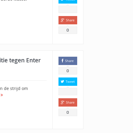
Share
0
tie tegen Enter
Share
0
Tweet
n de strijd om
r
Share
0