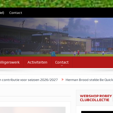
el)
Contact
illigerswerk
Activiteiten
Contact
oor seizoen 2026/2027
Herman Brood stelde Be Quick voor als band
WEBSHOP ROBEY
CLUBCOLLECTIE