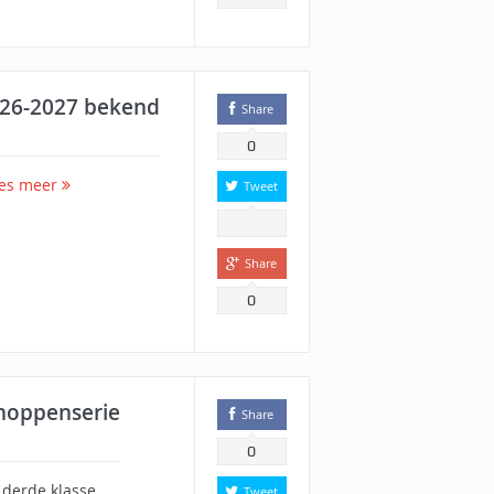
026-2027 bekend
Share
0
es meer
Tweet
Share
0
schoppenserie
Share
0
 derde klasse.
Tweet