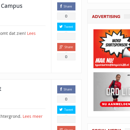
s Campus
Share
0
ADVERTISING
Tweet
 komt dat zien!
Lees
Share
0
t
Share
0
Tweet
achtergrond.
Lees meer
Share