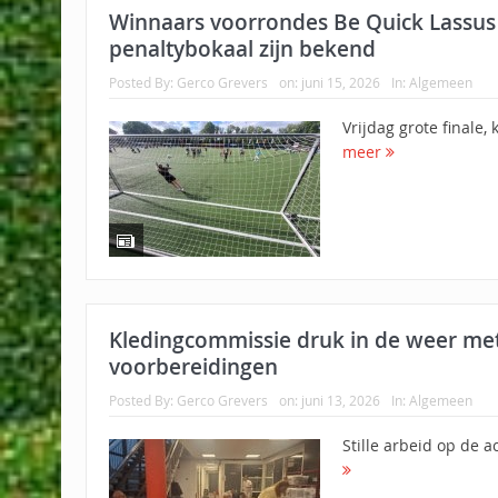
Winnaars voorrondes Be Quick Lassu
penaltybokaal zijn bekend
Posted By:
Gerco Grevers
on:
juni 15, 2026
In:
Algemeen
Vrijdag grote finale,
meer
Kledingcommissie druk in de weer me
voorbereidingen
Posted By:
Gerco Grevers
on:
juni 13, 2026
In:
Algemeen
Stille arbeid op de 