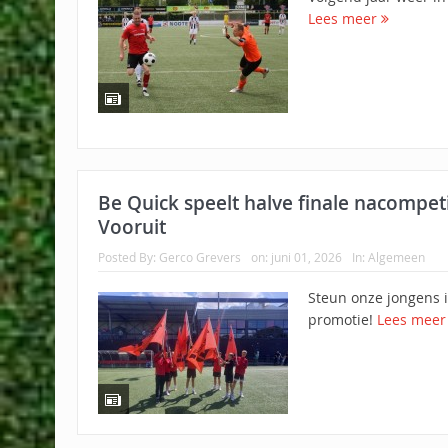
Lees meer
Be Quick speelt halve finale nacompeti
Vooruit
Posted By:
Gerco Grevers
on:
juni 01, 2026
In:
Algemeen
Steun onze jongens i
promotie!
Lees mee