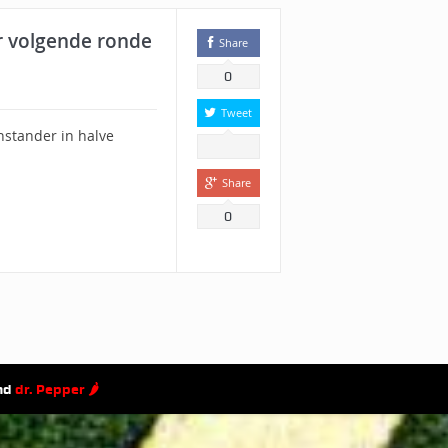
r volgende ronde
Share
0
Tweet
nstander in halve
Share
0
and
dr. Pepper 🌶