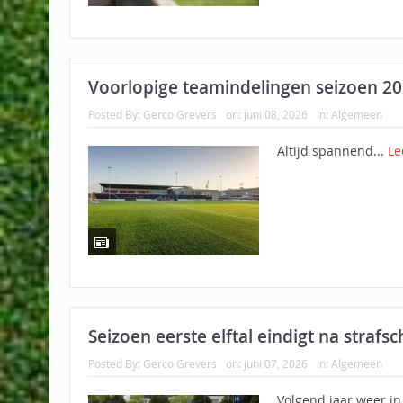
Voorlopige teamindelingen seizoen 2
Posted By:
Gerco Grevers
on:
juni 08, 2026
In:
Algemeen
Altijd spannend...
Le
Seizoen eerste elftal eindigt na straf
Posted By:
Gerco Grevers
on:
juni 07, 2026
In:
Algemeen
Volgend jaar weer in