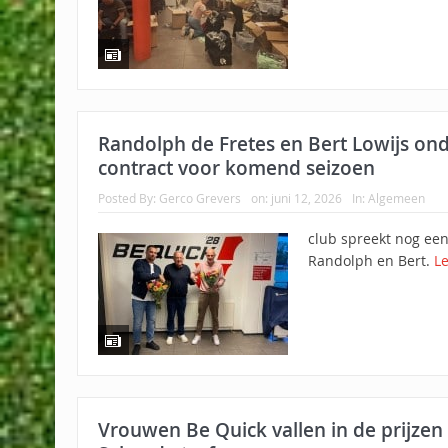
Randolph de Fretes en Bert Lowijs on
contract voor komend seizoen
Posted By:
Gerco Grevers
on:
juni 12, 2026
In:
Algemeen
club spreekt nog een
Randolph en Bert.
L
Vrouwen Be Quick vallen in de prijzen b