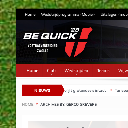
Home
Wedstrijdprogramma (Mobiel)
Uitslagen (mobi
Home
Club
Wedstrijden
Teams
Vrijw
Selectie Vrouwen 1 blijft grotendeels intact
NIEUWS
Tarieven contributie v
HOME
ARCHIVES BY: GERCO GREVERS