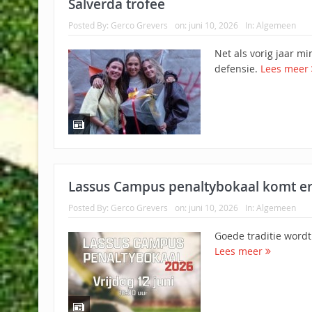
Salverda trofee
Posted By:
Gerco Grevers
on:
juni 10, 2026
In:
Algemeen
Net als vorig jaar m
defensie.
Lees meer
Lassus Campus penaltybokaal komt er
Posted By:
Gerco Grevers
on:
juni 10, 2026
In:
Algemeen
Goede traditie wordt
Lees meer