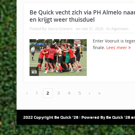
Be Quick vecht zich via PH Almelo naa
en krijgt weer thuisduel
Posted By:
Gerco Grevers
on:
mei 31, 2026
In:
Algemeen
Enter Vooruit is tege
finale.
Lees meer
‹
1
2
3
4
5
›
»
2022 Copyright Be Quick '28 | Powered By Be Quick '28 