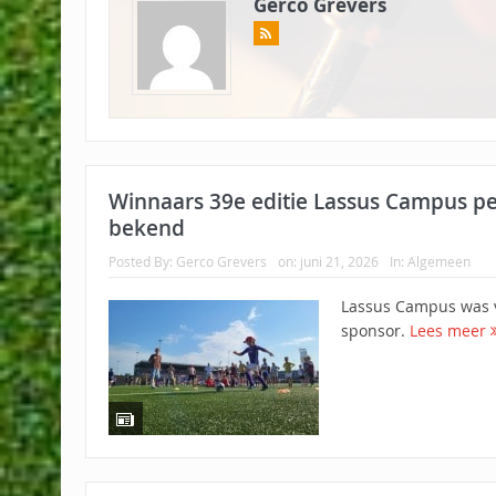
Gerco Grevers
Winnaars 39e editie Lassus Campus pe
bekend
Posted By:
Gerco Grevers
on:
juni 21, 2026
In:
Algemeen
Lassus Campus was v
sponsor.
Lees meer