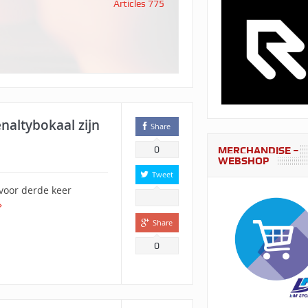
Articles 775
naltybokaal zijn
Share
0
MERCHANDISE –
WEBSHOP
Tweet
oor derde keer
Share
0