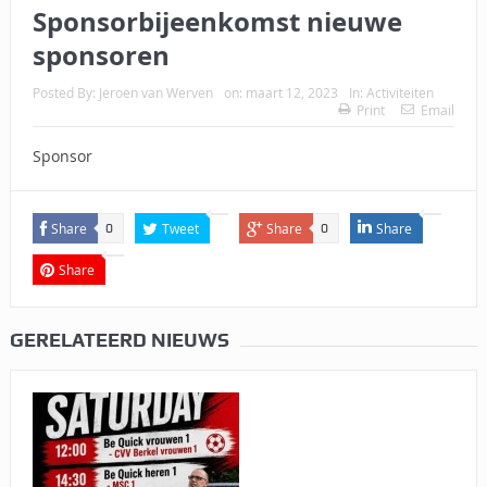
Sponsorbijeenkomst nieuwe
sponsoren
Posted By:
Jeroen van Werven
on:
maart 12, 2023
In:
Activiteiten
Print
Email
Sponsor
Share
Tweet
Share
Share
0
0
Share
GERELATEERD NIEUWS