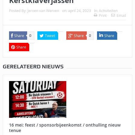
Kerstklaverjassen
Posted By:
Jeroen van Werven
on:
april 24, 2023
In:
Activiteiten
Print
Email
Share
Tweet
Share
Share
0
0
Share
GERELATEERD NIEUWS
16 mei: feest / sponsorbijeenkomst / onthulling nieuw
tenue