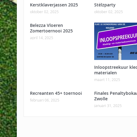
Kerstklaverjassen 2025
Stëlzparty
oktober 02, 2025
oktober 02, 2025
Belezza Vloeren
Zomertoernooi 2025
april 14, 2025
Inloopstreekuur kle
materialen
maart 11, 2025
Recreanten 45+ toernooi
Finales Penaltyboka
Zwolle
februari 06, 2025
januari 31, 2025