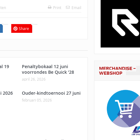
iten
Print
Email
Share
al 19
Penaltybokaal 12 juni
MERCHANDISE –
voorrondes Be Quick ’28
WEBSHOP
april 26, 2026
i 2026
Ouder-kindtoernooi 27 juni
februari 05, 2026