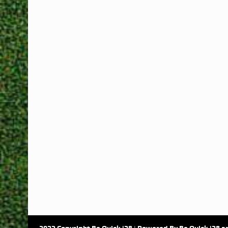
2022 Copyright Be Quick '28 | Powered By Be Quick '28 