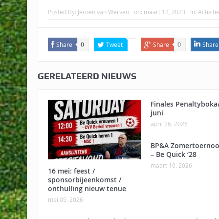
Posted By:
Jeroen van Werven
on:
maart 12, 2023
In:
Activite
Share
Tweet
Share
Share
0
0
GERELATEERD NIEUWS
Finales Penaltyboka
juni
april 26, 2026
BP&A Zomertoernoo
– Be Quick ‘28
maart 10, 2026
16 mei: feest /
sponsorbijeenkomst /
onthulling nieuw tenue
mei 05, 2026