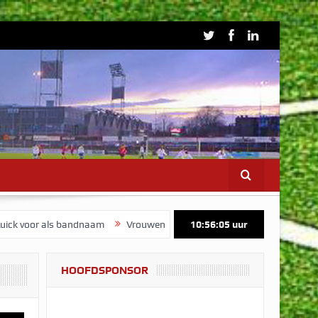
als bandnaam
Vrouwen 1 start voorbereiding op maandag 3 augustu
10:56:06
uur
HOOFDSPONSOR