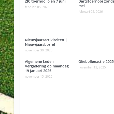
ZIC toernooi 6 en 7 juni
Dartstoernooi zond
mei
februari 05, 2026
februari 05, 2026
Nieuwjaarsactiviteiten |
Nieuwjaarsborrel
november 30, 2025
Algemene Leden
Oliebollenactie 2025
Vergadering op maandag
november 13, 2025
19 januari 2026
november 15, 2025