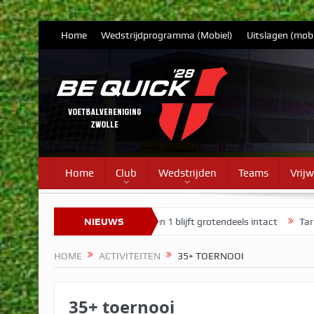
Home
Wedstrijdprogramma (Mobiel)
Uitslagen (mobi
Home
Club
Wedstrijden
Teams
Vrijw
te 7
Selectie Vrouwen 1 blijft grotendeels intact
NIEUWS
Tarieven contr
HOME
ACTIVITEITEN
35+ TOERNOOI
35+ toernooi