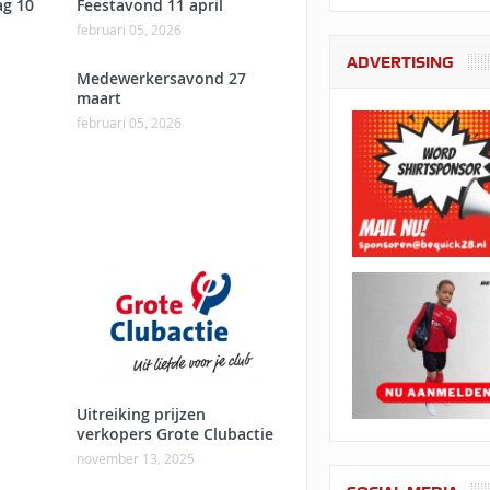
ag 10
Feestavond 11 april
februari 05, 2026
ADVERTISING
Medewerkersavond 27
maart
februari 05, 2026
Uitreiking prijzen
verkopers Grote Clubactie
november 13, 2025